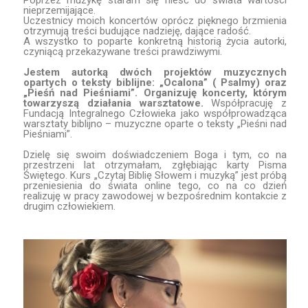
nieprzemijające.
Uczestnicy moich koncertów oprócz pięknego brzmienia
otrzymują treści budujące nadzieję, dające radość.
A wszystko to poparte konkretną historią życia autorki,
czyniącą przekazywane treści prawdziwymi.
Jestem autorką dwóch projektów muzycznych
opartych o teksty biblijne: „Ocalona” ( Psalmy) oraz
„Pieśń nad Pieśniami”.
Organizuję koncerty, którym
towarzyszą działania warsztatowe.
Współpracuję z
Fundacją Integralnego Człowieka jako współprowadząca
warsztaty biblijno – muzyczne oparte o teksty „Pieśni nad
Pieśniami”.
Dzielę się swoim doświadczeniem Boga i tym, co na
przestrzeni lat otrzymałam, zgłębiając karty Pisma
Świętego. Kurs „Czytaj Biblię Słowem i muzyką” jest próbą
przeniesienia do świata online tego, co na co dzień
realizuję w pracy zawodowej w bezpośrednim kontakcie z
drugim człowiekiem.