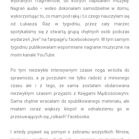
wybranych fragmentów, do których napisałam muzykę.
Nagrań audio – wideo dokonałam samodzielnie w domu,
wykorzystując to, co mam pod ręką i t,o czego nauczyłam się
od Łukasza. Raz w tygodniu, przez cały marzec
spotykaliśmy się z otwartą grupą chętnych osób podczas
wydarzeń „live” na fanpage’u facebookowym. W tym samym
tygodniu publikowałam wspomniane nagranie muzyczne na
moim kanale YouTube.
Po tym niezwykle intensywnym czasie noga wróciła do
sprawności, a ja poczułam nie tylko radość z minionego
czasu ale i z tego, że sama zostałam obdarowana
niezwykłym czasem przyjaźni z Księgami Mądrościowymi.
Sama chętnie wracałam do opublikowanego materiału, ale
miałam coraz większy kłopot w odnalezieniu go w
przesuwających się „rolkach” Facebooka.
I wtedy pojawił się pomysł o zebraniu wszystkich filmów,