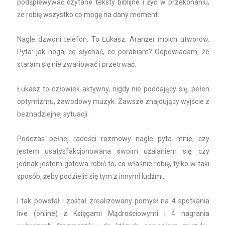
podśpiewywać czytane teksty biblijne i żyć w przekonaniu,
że robię wszystko co mogę na dany moment.
Nagle dzwoni telefon. To Łukasz. Aranżer moich utworów.
Pyta: jak noga, co słychać, co porabiam? Odpowiadam, że
staram się nie zwariować i przetrwać.
Łukasz to człowiek aktywny, nigdy nie poddający się, pełen
optymizmu, zawodowy muzyk. Zawsze znajdujący wyjście z
beznadziejnej sytuacji.
Podczas pełnej radości rozmowy nagle pyta mnie, czy
jestem usatysfakcjonowana swoim użalaniem się, czy
jednak jestem gotowa robić to, co właśnie robię, tylko w taki
sposób, żeby podzielić się tym z innymi ludźmi.
I tak powstał i został zrealizowany pomysł na 4 spotkania
live (online) z Księgami Mądrościowymi i 4 nagrania