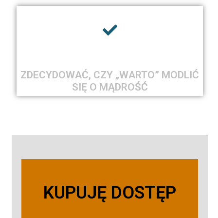
ZDECYDOWAĆ, CZY „WARTO” MODLIĆ
SIĘ O MĄDROŚĆ
KUPUJĘ DOSTĘP