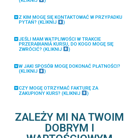
(KLIKNIJ
)
Z KIM MOGĘ SIĘ KONTAKTOWAĆ W PRZYPADKU
PYTAŃ? (KLIKNIJ
)
JEŚLI MAM WĄTPLIWOŚCI W TRAKCIE
PRZERABIANIA KURSU, DO KOGO MOGĘ SIĘ
ZWRÓCIĆ? (KLIKNIJ
)
W JAKI SPOSÓB MOGĘ DOKONAĆ PŁATNOŚCI?
(KLIKNIJ
)
CZY MOGĘ OTRZYMAĆ FAKTURĘ ZA
ZAKUPIONY KURS? (KLIKNIJ
)
ZALEŻY MI NA TWOIM
DOBRYM I