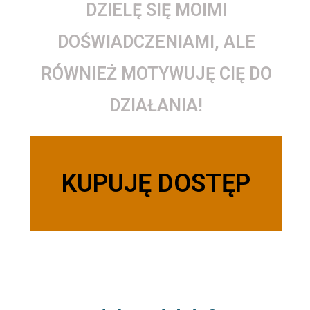
DZIELĘ SIĘ MOIMI
DOŚWIADCZENIAMI, ALE
RÓWNIEŻ MOTYWUJĘ CIĘ DO
DZIAŁANIA!
KUPUJĘ DOSTĘP