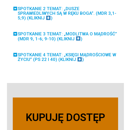
SPOTKANIE 2 TEMAT: „DUSZE
SPRAWIEDLIWYCH SĄ W RĘKU BOGA”. (MDR 3,1-
5;9) (KLIKNIJ
)
SPOTKANIE 3 TEMAT: „MODLITWA O MĄDROŚĆ”
(MDR 9, 1-6; 9-10) (KLIKNIJ
)
SPOTKANIE 4 TEMAT: „KSIĘGI MĄDROŚCIOWE W
ŻYCIU” (PS 22 I 40) (KLIKNIJ
)
KUPUJĘ DOSTĘP