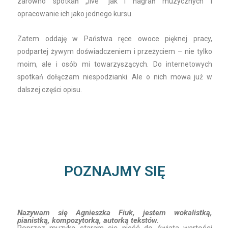
zarówno spotkań „live” jak i nagrań muzycznych i
opracowanie ich jako jednego kursu.
Zatem oddaję w Państwa ręce owoce pięknej pracy,
podpartej żywym doświadczeniem i przeżyciem – nie tylko
moim, ale i osób mi towarzyszących. Do internetowych
spotkań dołączam niespodzianki. Ale o nich mowa już w
dalszej części opisu.
POZNAJMY SIĘ
Nazywam się Agnieszka Fiuk, jestem wokalistką,
pianistką, kompozytorką, autorką tekstów.
Poprzez muzykę staram się nieść do świata wartości