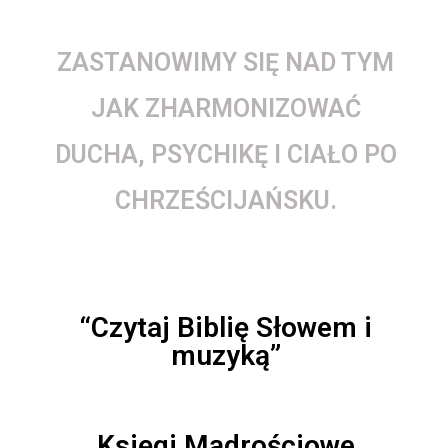
ZASTANOWIMY SIĘ NAD TYM
JAK ZHARMONIZOWAĆ
DUCHA, PSYCHIKĘ I CIAŁO PO
CHRZEŚCIJAŃSKU.
“Czytaj Biblię Słowem i
muzyką”
Księgi Mądrościowe